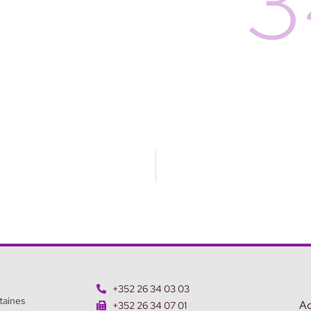
3
+352 26 34 03 03
taines
Ac
+352 26 34 07 01