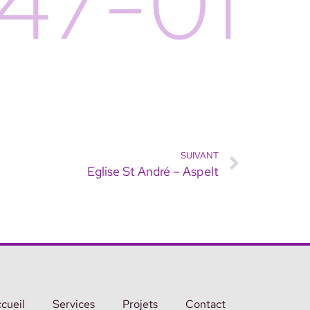
47-01
SUIVANT
Eglise St André – Aspelt
cueil
Services
Projets
Contact