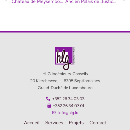
Château de Meysembourg – Monument National
Ancien Palais de Justice – Vieille Ville
HLG Ingénieurs-Conseils
20 Kierchewee, L-8395 Septfontaines
Grand-Duché de Luxembourg
+352 26 34 03 03
+352 26 34 07 01
info@hlg.lu
Accueil
Services
Projets
Contact