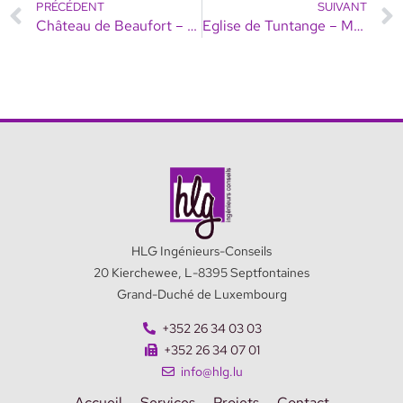
PRÉCÉDENT
SUIVANT
Château de Beaufort – Aile renaissance nord
Eglise de Tuntange – Monument National
HLG Ingénieurs-Conseils
20 Kierchewee, L-8395 Septfontaines
Grand-Duché de Luxembourg
+352 26 34 03 03
+352 26 34 07 01
info@hlg.lu
Accueil
Services
Projets
Contact